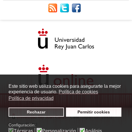
Este sitio web utiliza cookies para asegurarte la mejor
experiencia de usuario.
Política de cookies
Política de privacidad
Rechazar
Permitir cookies
©
Universidad Rey Juan Carlos
- Calle Tulipán s/n. 28933
Móstoles. Madrid
Configuración:
Técnicas
Personalización
Análisis
radio.fuenlabrada1@urjc.es
|
Protección de datos
|