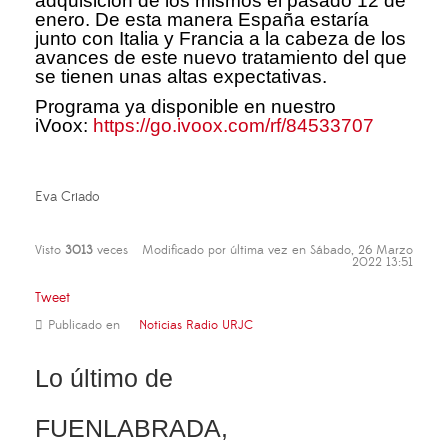
adquisición de los mismos el pasado 12 de
enero. De esta manera España estaría
junto con Italia y Francia a la cabeza de los
avances de este nuevo tratamiento del que
se tienen unas altas expectativas.
Programa ya disponible en nuestro
iVoox:
https://go.ivoox.com/rf/84533707
Eva Criado
Visto
3013
veces
Modificado por última vez en Sábado, 26 Marzo
2022 13:51
Tweet
Publicado en
Noticias Radio URJC
Lo último de
FUENLABRADA,