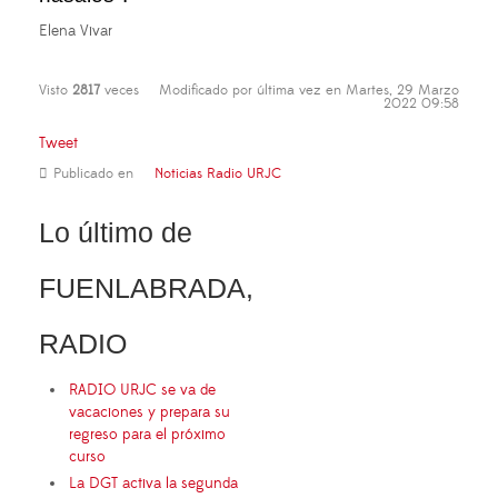
Elena Vivar
Visto
2817
veces
Modificado por última vez en Martes, 29 Marzo
2022 09:58
Tweet
Publicado en
Noticias Radio URJC
Lo último de
FUENLABRADA,
RADIO
RADIO URJC se va de
vacaciones y prepara su
regreso para el próximo
curso
La DGT activa la segunda