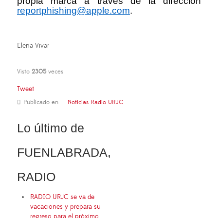
propia marca a trav
é
s de la direcci
ó
n
reportphishing@apple.com
.
Elena Vivar
Visto
2305
veces
Tweet
Publicado en
Noticias Radio URJC
Lo último de
FUENLABRADA,
RADIO
RADIO URJC se va de
vacaciones y prepara su
regreso para el próximo