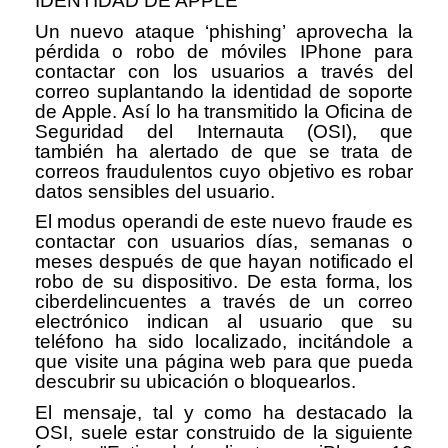
IDENTIDAD DE APPLE
Un nuevo ataque
‘
phishing
’
aprovecha la
p
é
rdida o robo de m
ó
viles IPhone para
contactar con los usuarios a trav
é
s del
correo suplantando la identidad de soporte
de Apple. As
í
lo ha transmitido la Oficina de
Seguridad del Internauta (OSI), que
tambi
é
n ha alertado de que se trata de
correos fraudulentos cuyo objetivo es robar
datos sensibles del usuario.
El modus operandi de este nuevo fraude es
contactar con usuarios d
í
as, semanas o
meses despu
é
s de que hayan notificado el
robo de su dispositivo. De esta forma, los
ciberdelincuentes a trav
é
s de un correo
electr
ó
nico indican al usuario que su
tel
é
fono ha sido localizado, incit
á
ndole a
que visite una p
á
gina web para que pueda
descubrir su ubicaci
ó
n o bloquearlos.
El mensaje, tal y como ha destacado la
OSI, suele estar construido de la siguiente