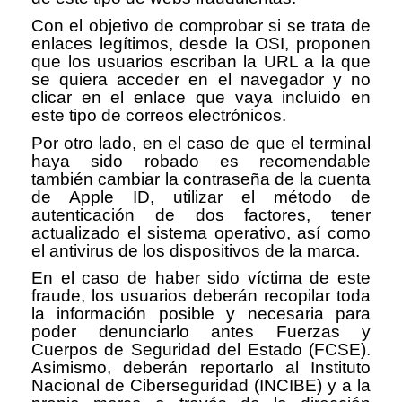
Con el objetivo de comprobar si se trata de
enlaces leg
í
timos, desde la OSI, proponen
que los usuarios escriban la URL a la que
se quiera acceder en el navegador y no
clicar en el enlace que vaya incluido en
este tipo de correos electr
ó
nicos.
Por otro lado, en el caso de que el terminal
haya sido robado es recomendable
tambi
é
n cambiar la contrase
ñ
a de la cuenta
de Apple ID, utilizar el m
é
todo de
autenticaci
ó
n de dos factores, tener
actualizado el sistema operativo, as
í
como
el antivirus de los dispositivos de la marca.
En el caso de haber sido v
í
ctima de este
fraude, los usuarios deber
á
n recopilar toda
la informaci
ó
n posible y necesaria para
poder denunciarlo antes Fuerzas y
Cuerpos de Seguridad del Estado (FCSE).
Asimismo, deber
á
n reportarlo al Instituto
Nacional de Ciberseguridad (INCIBE) y a la