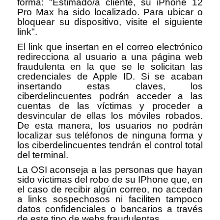
forma: "Estimado/a cliente, su iPhone 12
Pro Max ha sido localizado. Para ubicar o
bloquear su dispositivo, visite el siguiente
link".
El link que insertan en el correo electr
ó
nico
redirecciona al usuario a una p
á
gina web
fraudulenta en la que se le solicitan las
credenciales de Apple ID. Si se acaban
insertando estas claves, los
ciberdelincuentes podr
á
n acceder a las
cuentas de las v
í
ctimas y proceder a
desvincular de ellas los m
ó
viles robados.
De esta manera, los usuarios no podr
á
n
localizar sus tel
é
fonos de ninguna forma y
los ciberdelincuentes tendr
á
n el control total
del terminal.
La OSI aconseja a las personas que hayan
sido v
í
ctimas del robo de su IPhone que, en
el caso de recibir alg
ú
n correo, no accedan
a links sospechosos ni faciliten tampoco
datos confidenciales o bancarios a trav
é
s
de este tipo de webs fraudulentas.