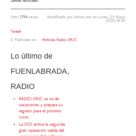
Silvia Mordillo
Visto
1794
veces
Modificado por última vez en Lunes, 23 Mayo
2022 18:29
Tweet
Publicado en
Noticias Radio URJC
Lo último de
FUENLABRADA,
RADIO
RADIO URJC se va de
vacaciones y prepara su
regreso para el próximo
curso
La DGT activa la segunda
gran operación salida del