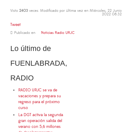
Visto
2403
veces
Modificado por última vez en Miércoles, 22 Junio
2022 08:32
Tweet
Publicado en
Noticias Radio URJC
Lo último de
FUENLABRADA,
RADIO
RADIO URJC se va de
vacaciones y prepara su
regreso para el próximo
curso
La DGT activa la segunda
gran operación salida del
verano con 5,6 millones