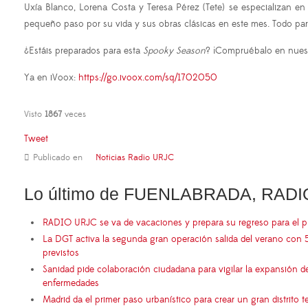
Uxía Blanco, Lorena Costa y Teresa Pérez (Tete) se especializan en
pequeño paso por su vida y sus obras clásicas en este mes. Todo para 
¿Estáis preparados para esta
Spooky Season
? ¡Compruébalo en nues
Ya en iVoox:
https://go.ivoox.com/sq/1702050
Visto
1867
veces
Tweet
Publicado en
Noticias Radio URJC
Lo último de FUENLABRADA, RADI
RADIO URJC se va de vacaciones y prepara su regreso para el 
La DGT activa la segunda gran operación salida del verano con 
previstos
Sanidad pide colaboración ciudadana para vigilar la expansión d
enfermedades
Madrid da el primer paso urbanístico para crear un gran distrito