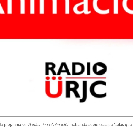
este programa de
Genios de la Animación
hablando sobre esas películas que