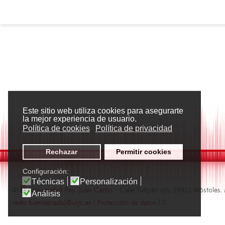
Este sitio web utiliza cookies para asegurarte
la mejor experiencia de usuario.
Política de cookies
Política de privacidad
Rechazar
Permitir cookies
Configuración:
Técnicas
Personalización
©
Universidad Rey Juan Carlos
- Calle Tulipán s/n. 28933 Móstoles.
Análisis
radio.fuenlabrada1@urjc.es
|
Protección de datos
|