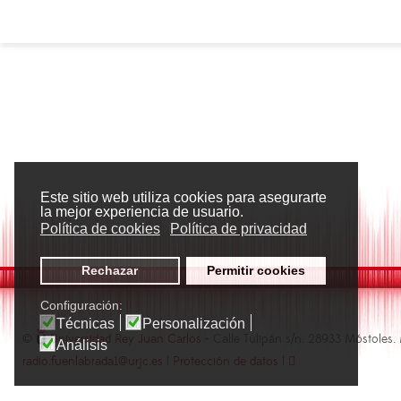
Este sitio web utiliza cookies para asegurarte
la mejor experiencia de usuario.
Política de cookies
Política de privacidad
Rechazar
Permitir cookies
Configuración:
Técnicas
Personalización
©
Universidad Rey Juan Carlos
- Calle Tulipán s/n. 28933 Móstoles.
Análisis
radio.fuenlabrada1@urjc.es
|
Protección de datos
|