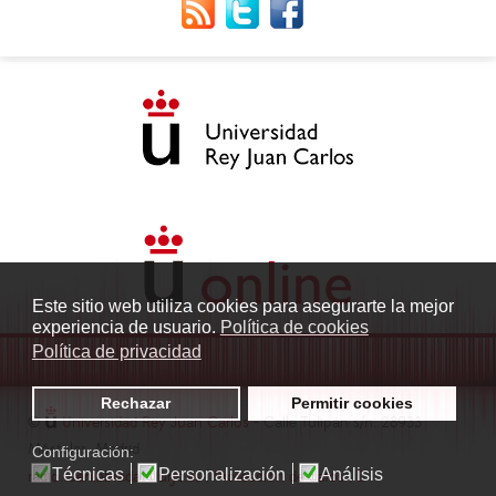
Este sitio web utiliza cookies para asegurarte la mejor
experiencia de usuario.
Política de cookies
Política de privacidad
Rechazar
Permitir cookies
©
Universidad Rey Juan Carlos
- Calle Tulipán s/n. 28933
Móstoles. Madrid
Configuración:
Técnicas
Personalización
Análisis
radio.fuenlabrada1@urjc.es
|
Protección de datos
|