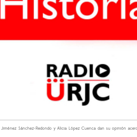
ne Jiménez Sánchez-Redondo y Alicia López Cuenca dan su opinión acerca