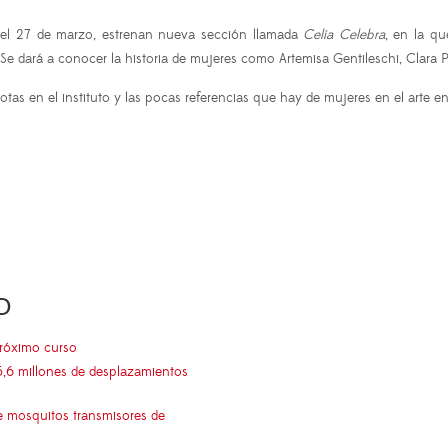
s el 27 de marzo, estrenan nueva sección llamada
Celia Celebra
, en la q
Se dará a conocer la historia de mujeres como Artemisa Gentileschi, Clara 
as en el instituto y las pocas referencias que hay de mujeres en el arte e
O
próximo curso
5,6 millones de desplazamientos
e mosquitos transmisores de