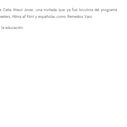
ue
Celia Atauri Jover, una invitada que ya fue locutora del programa
Peeters, Hilma af Klint y españolas como Remedios Varo.
n la educación.