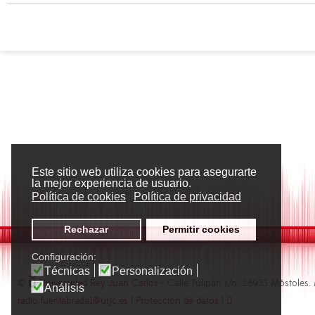
Este sitio web utiliza cookies para asegurarte
la mejor experiencia de usuario.
Política de cookies
Política de privacidad
Rechazar
Permitir cookies
Configuración:
Técnicas
Personalización
©
Universidad Rey Juan Carlos
- Calle Tulipán s/n. 28933 Móstoles.
Análisis
radio.fuenlabrada1@urjc.es
|
Protección de datos
|