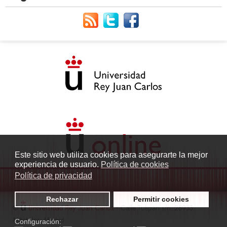
Este sitio web utiliza cookies para asegurarte la mejor
experiencia de usuario.
Política de cookies
Política de privacidad
Rechazar
Permitir cookies
©
Universidad Rey Juan Carlos
- Calle Tulipán s/n. 28933
Móstoles. Madrid
Configuración: