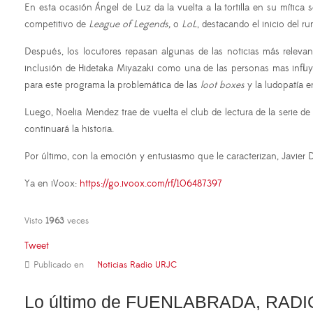
En esta ocasión Ángel de Luz da la vuelta a la tortilla en su mítica
competitivo de
League of Legends,
o
LoL
, destacando el inicio del r
Después, los locutores repasan algunas de las noticias más relevan
inclusión de Hidetaka Miyazaki como una de las personas mas influy
para este programa la problemática de las
loot boxes
y la ludopatía e
Luego, Noelia Mendez trae de vuelta el club de lectura de la serie d
continuará la historia.
Por último, con la emoción y entusiasmo que le caracterizan, Javier 
Ya en iVoox:
https://go.ivoox.com/rf/106487397
Visto
1963
veces
Tweet
Publicado en
Noticias Radio URJC
Lo último de FUENLABRADA, RADI