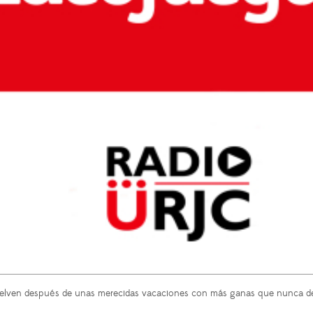
vuelven después de unas merecidas vacaciones con más ganas que nunca de h