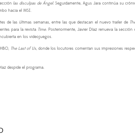
 sección
las disculpas de Ángel
. Seguidamente, Agus Jara continúa su crónic
umbo hacia el MSI.
tes de las últimas semanas, entre las que destacan el nuevo trailer de
Th
entes para la revista
Time
. Posteriormente, Javier Díaz renueva la secció
ncubierta en los videojuegos.
e HBO,
The Last of Us
, donde los locutores comentan sus impresiones respe
Díaz despide el programa.
O