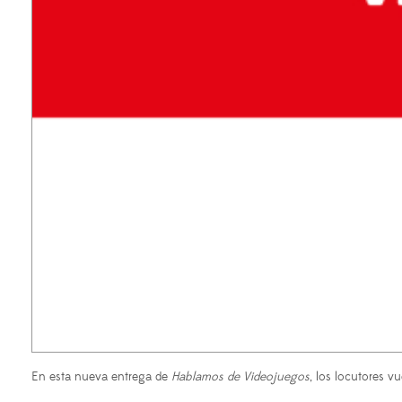
En esta nueva entrega de
Hablamos de Videojuegos
, los locutores 