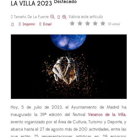
Destacado
LA VILLA 2023
Valora este artículo
Tamaño De La Fuente
Imprimir
Email
(0 votos)
Hoy, 5 de julio de 2023, el Ayuntamiento de Madrid ha
inaugurado la 39ª edición del festival
Veranos de la Villa
,
evento organizado por el Área de Cultura, Turismo y Deporte, y
abarca hasta el 27 de agosto más de 200 actividades, entre las
que están 75 representaciones artísticas en 29 espacios