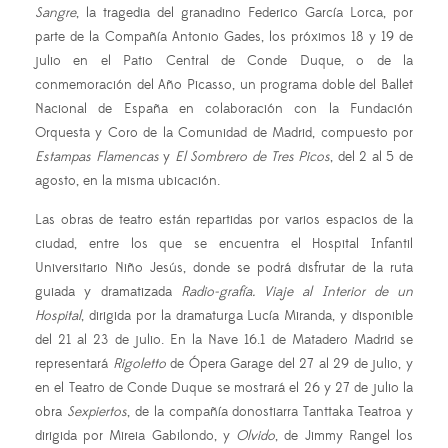
Sangre
, la tragedia del granadino Federico García Lorca, por
parte de la Compañía Antonio Gades, los próximos 18 y 19 de
julio en el Patio Central de Conde Duque, o de la
conmemoración del Año Picasso, un programa doble del Ballet
Nacional de España en colaboración con la Fundación
Orquesta y Coro de la Comunidad de Madrid, compuesto por
Estampas Flamencas
y
El Sombrero de Tres Picos
, del 2 al 5 de
agosto, en la misma ubicación.
Las obras de teatro están repartidas por varios espacios de la
ciudad, entre los que se encuentra el Hospital Infantil
Universitario Niño Jesús, donde se podrá disfrutar de la ruta
guiada y dramatizada
Radio-grafía. Viaje al Interior de un
Hospital
, dirigida por la dramaturga Lucía Miranda, y disponible
del 21 al 23 de julio. En la Nave 16.1 de Matadero Madrid se
representará
Rigoletto
de Ópera Garage del 27 al 29 de julio, y
en el Teatro de Conde Duque se mostrará el 26 y 27 de julio la
obra
Sexpiertos
, de la compañía donostiarra Tanttaka Teatroa y
dirigida por Mireia Gabilondo, y
Olvido
, de Jimmy Rangel los