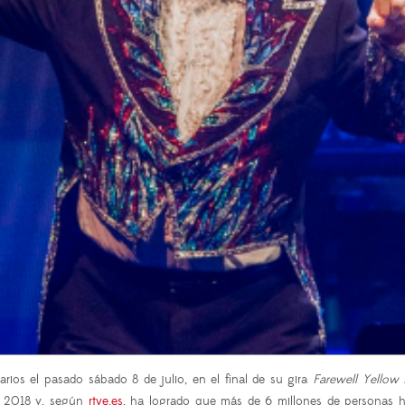
arios el pasado sábado 8 de julio, en el final de su gira
Farewell Yellow 
n 2018 y, según
rtve.es
, ha logrado que más de 6 millones de personas ha