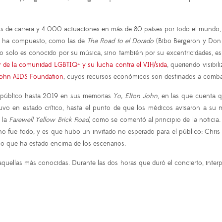
os de carrera y 4 000 actuaciones en más de 80 países por todo el mundo,
ue ha compuesto, como las de
The Road to el Dorado
(Bibo Bergeron y Don
 no solo es conocido por su música, sino también por su excentricidades, 
r de la comunidad LGBTIQ+ y su lucha contra el VIH/sida
, queriendo visibi
John AIDS Foundation
, cuyos recursos económicos son destinados a combatir
o público hasta 2019 en sus memorias
Yo, Elton John
, en las que cuenta q
vo en estado crítico, hasta el punto de que los médicos avisaron a su 
 la
Farewell Yellow Brick Road
, como se comentó al principio de la noticia
no fue todo, y es que hubo un invitado no esperado para el público: Chris
glo que ha estado encima de los escenarios.
aquellas más conocidas. Durante las dos horas que duró el concierto, inte