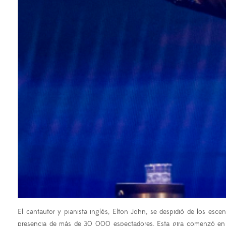
El cantautor y pianista inglés, Elton John, se despidió de los escen
presencia de más de 30 000 espectadores. Esta gira comenzó e