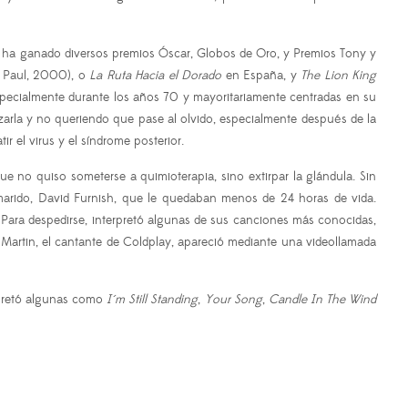
 ha ganado diversos premios Óscar, Globos de Oro, y Premios Tony y
 Paul, 2000), o
La Ruta Hacia el Dorado
en España, y
The Lion King
especialmente durante los años 70 y mayoritariamente centradas en su
lizarla y no queriendo que pase al olvido, especialmente después de la
 el virus y el síndrome posterior.
ue no quiso someterse a quimioterapia, sino extirpar la glándula. Sin
marido, David Furnish, que le quedaban menos de 24 horas de vida.
. Para despedirse, interpretó algunas de sus canciones más conocidas,
 Martin, el cantante de Coldplay, apareció mediante una videollamada
rpretó algunas como
I´m Still Standing
,
Your Song
,
Candle In The Wind