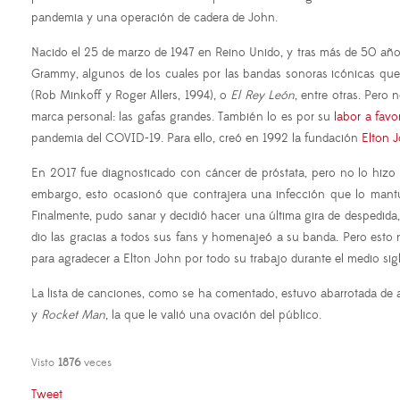
pandemia y una operación de cadera de John.
Nacido el 25 de marzo de 1947 en Reino Unido, y tras más de 50 añ
Grammy, algunos de los cuales por las bandas sonoras icónicas q
(Rob Minkoff y Roger Allers, 1994), o
El Rey León
, entre otras. Pero
marca personal: las gafas grandes. También lo es por su
labor a favo
pandemia del COVID-19. Para ello, creó en 1992 la fundación
Elton 
En 2017 fue diagnosticado con cáncer de próstata, pero no lo hiz
embargo, esto ocasionó que contrajera una infección que lo mantu
Finalmente, pudo sanar y decidió hacer una última gira de despedida,
dio las gracias a todos sus fans y homenajeó a su banda. Pero esto 
para agradecer a Elton John por todo su trabajo durante el medio si
La lista de canciones, como se ha comentado, estuvo abarrotada de 
y
Rocket Man
, la que le valió una ovación del público.
Visto
1876
veces
Tweet