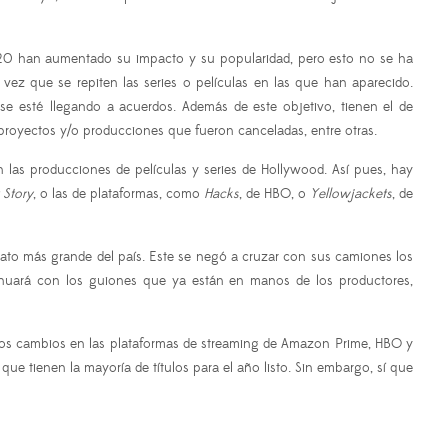
020 han aumentado su impacto y su popularidad, pero esto no se ha
z que se repiten las series o películas en las que han aparecido.
se esté llegando a acuerdos. Además de este objetivo, tienen el de
nos proyectos y/o producciones que fueron canceladas, entre otras.
 las producciones de películas y series de Hollywood. Así pues, hay
 Story
, o las de plataformas, como
Hacks
, de HBO, o
Yellowjackets
, de
cato más grande del país. Este se negó a cruzar con sus camiones los
ntinuará con los guiones que ya están en manos de los productores,
n los cambios en las plataformas de streaming de Amazon Prime, HBO y
que tienen la mayoría de títulos para el año listo. Sin embargo, sí que