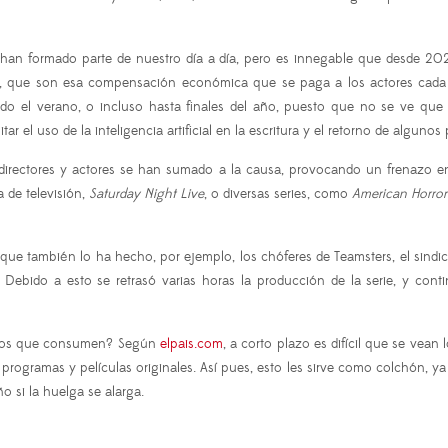
 han formado parte de nuestro día a día, pero es innegable que desde 2
, que son esa compensación económica que se paga a los actores cada ve
do el verano, o incluso hasta finales del año, puesto que no se ve que 
itar el uso de la inteligencia artificial en la escritura y el retorno de algu
s directores y actores se han sumado a la causa, provocando un frenazo en
 de televisión,
Saturday Night Live
, o diversas series, como
American Horror
 que también lo ha hecho, por ejemplo, los chóferes de Teamsters, el sindi
 Debido a esto se retrasó varias horas la producción de la serie, y co
ductos que consumen? Según
elpais.com
, a corto plazo es difícil que se vea
rogramas y películas originales. Así pues, esto les sirve como colchón, ya 
o si la huelga se alarga.