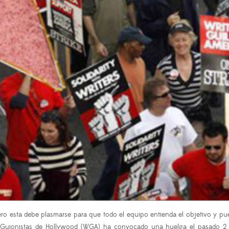
ro esta debe plasmarse para que todo el equipo entienda el objetivo y pue
e Guionistas de Hollywood (WGA) ha convocado una huelga el pasado 2 d