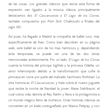
de las cosas. Los grandes clásicos que reúne esta forma de
expresión van ligados a la música clásica, principalmente
destacamos dos
El Cascanueces
y
El Lago de los Cisnes
,
recitales compuestos por Piotr Ilich Chaikovski a finales del
siglo XIX.
Así pues, ha llegado a Madrid la compañía de ballet ruso, más
específicamente de Kiev. Como bien describen en su página
web, este ballet es uno de los mas hermosos y, dependiendo
enla temporada, se puede ver una de las dos obras
mencionadas anteriormente. Por un lado,
El Lago de los Cisnes
cuenta la historia del príncipe Sigfrido y la princesa Odette, un
amor interrumpido debido a la transformación que sufre la
princesa en cisne por parte del malvado hechicero Rothbart. La
otra historia es
El Cascanueces,
y trata sobre el nuevo juguete
que recibe la noche de Navidad la joven Marie Stahlbaum, el
cual cobra vida, derrota al Rey Ratón y lleva a la protagonista a
un mundo mágico lleno de muñecos. Estas historias clásicas se
convierten en un baile coreografiado por Marius Petipay, y con