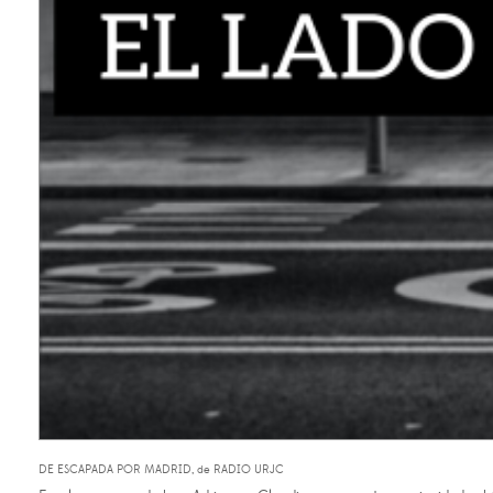
DE ESCAPADA POR MADRID, de RADIO URJC