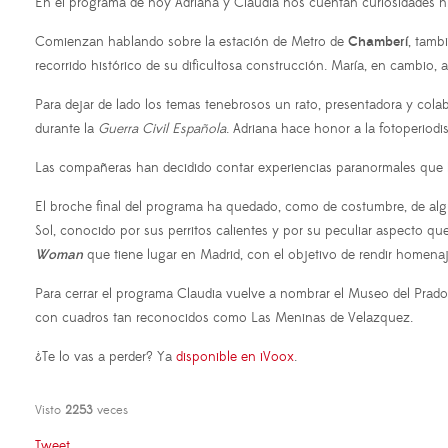
En el programa de hoy Adriana y Claudia nos cuentan curiosidades his
Comienzan hablando sobre la estación de Metro de
Chamberí
, tamb
recorrido histórico de su dificultosa construcción. María, en cambio,
Para dejar de lado los temas tenebrosos un rato, presentadora y colab
durante la
Guerra Civil Española
. Adriana hace honor a la fotoperiod
Las compañeras han decidido contar experiencias paranormales que l
El broche final del programa ha quedado, como de costumbre, de alg
Sol, conocido por sus perritos calientes y por su peculiar aspecto q
Woman
que tiene lugar en Madrid, con el objetivo de rendir homenaje
Para cerrar el programa Claudia vuelve a nombrar el Museo del Prado
con cuadros tan reconocidos como Las Meninas de Velazquez.
¿Te lo vas a perder? Ya
disponible en iVoox
.
Visto
2253
veces
Tweet