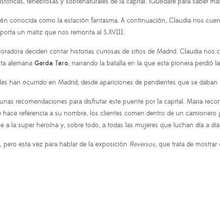
tóricas, tenebrosas y sobrenaturales de la capital. ¡Quédate para saber má
ién conocida como la estación fantasma. A continuación, Claudia nos cuen
 aporta un matiz que nos remonta al S.XVIII.
oradora deciden contar historias curiosas de sitios de Madrid. Claudia nos c
ista alemana
Gerda Taro
, narrando la batalla en la que esta pionera perdió la 
es han ocurrido en Madrid, desde apariciones de pendientes que se daban p
unas recomendaciones para disfrutar este puente por la capital. Maria rec
ue hace referencia a su nombre, los clientes comen dentro de un camionero 
 a la super heroína y, sobre todo, a todas las mujeres que luchan día a día 
, pero esta vez para hablar de la exposición
Reversos
, que trata de mostrar