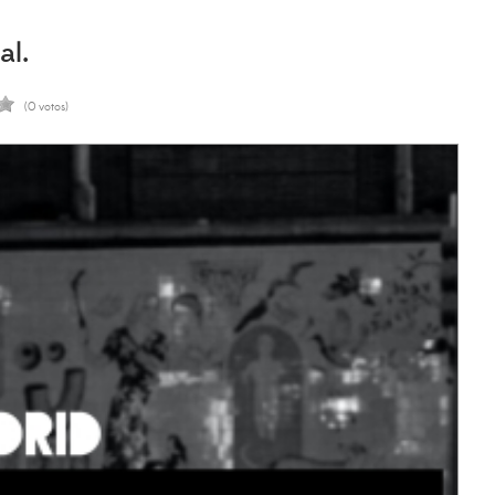
al.
(0 votos)