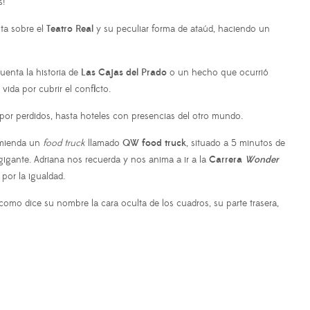
s!
ta sobre el
Teatro Real
y su peculiar forma de ataúd, haciendo un
uenta la historia de
Las Cajas del Prado
o un hecho que ocurrió
vida por cubrir el conflicto.
or perdidos, hasta hoteles con presencias del otro mundo.
omienda un
food truck
llamado
QW food truck
, situado a 5 minutos de
gigante. Adriana nos recuerda y nos anima a ir a la
Carrera
Wonder
por la igualdad.
 como dice su nombre la cara oculta de los cuadros, su parte trasera,