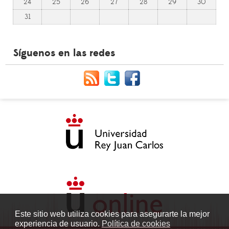
24
25
26
27
28
29
30
31
Síguenos en las redes
Este sitio web utiliza cookies para asegurarte la mejor
experiencia de usuario.
Política de cookies