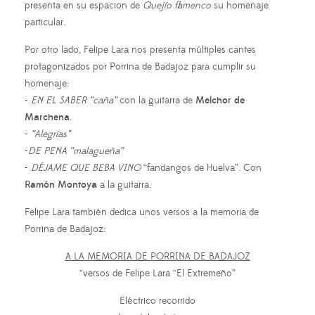
presenta en su espacion de
Quejío flamenco
su homenaje
particular.
Por otro lado, Felipe Lara nos presenta múltiples cantes
protagonizados por Porrina de Badajoz para cumplir su
homenaje:
-
EN EL SABER “caña”
con la guitarra de
Melchor de
Marchena
.
-
“Alegrías”
-
DE PENA “malagueña”
-
DÉJAME QUE BEBA VINO
“fandangos de Huelva”. Con
Ramón Montoya
a la guitarra.
Felipe Lara también dedica unos versos a la memoria de
Porrina de Badajoz:
A LA MEMORIA DE PORRINA DE BADAJOZ
“versos de Felipe Lara “El Extremeño”
Eléctrico recorrido