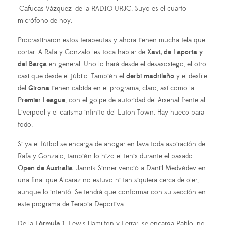
"Cafucas Vázquez" de la RADIO URJC. Suyo es el cuarto
micrófono de hoy.
Procrastinaron estos terapeutas y ahora tienen mucha tela que
cortar. A Rafa y Gonzalo les toca hablar de
Xavi, de Laporta y
del Barça
en general. Uno lo hará desde el desasosiego; el otro
casi que desde el júbilo. También el
derbi madrileño
y el desfile
del
Girona
tienen cabida en el programa, claro, así como la
Premier League
, con el golpe de autoridad del Arsenal frente al
Liverpool y el carisma infinito del Luton Town. Hay hueco para
todo.
Si ya el fútbol se encarga de ahogar en lava toda aspiración de
Rafa y Gonzalo, también lo hizo el tenis durante el pasado
Open de Australia
. Jannik Sinner venció a Daniil Medvédev en
una final que Alcaraz no estuvo ni tan siquiera cerca de oler,
aunque lo intentó. Se tendrá que conformar con su sección en
este programa de Terapia Deportiva.
De la
Fórmula 1
, Lewis Hamilton y Ferrari se encarga Pablo, no