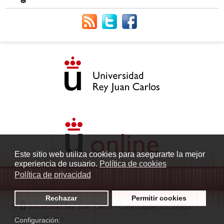
Este sitio web utiliza cookies para asegurarte la mejor
experiencia de usuario.
Política de cookies
Política de privacidad
Rechazar
Permitir cookies
©
Universidad Rey Juan Carlos
- Calle Tulipán s/n. 28933
Móstoles. Madrid
Configuración: