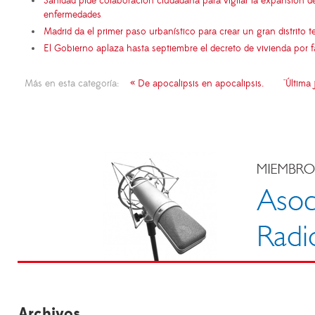
Sanidad pide colaboración ciudadana para vigilar la expansión d
enfermedades
Madrid da el primer paso urbanístico para crear un gran distrito
El Gobierno aplaza hasta septiembre el decreto de vivienda por 
Más en esta categoría:
« De apocalipsis en apocalipsis.
"Última
Archivos