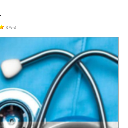
.
(1 Voto)