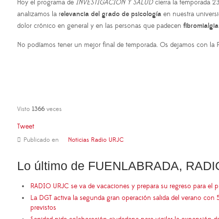
Hoy el programa de
INVESTIGACIÓN Y SALUD
cierra la temporada 2
analizamos la r
elevancia del grado de psicología
en nuestra universi
dolor crónico en general y en las personas que padecen
fibromialgia
No podíamos tener un mejor final de temporada. Os dejamos con la 
Visto
1366
veces
Tweet
Publicado en
Noticias Radio URJC
Lo último de FUENLABRADA, RADI
RADIO URJC se va de vacaciones y prepara su regreso para el 
La DGT activa la segunda gran operación salida del verano con 
previstos