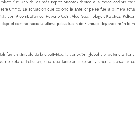
 combate fue uno de los más impresionantes debido a la modalidad sin c
 este ultimo. La actuación que corono la anterior pelea fue la primera ac
pista con 9 combatientes: Roberto Cein, Aldo Geo, Folagor, Karchez, Pelica
 dejo el camino hacia la última pelea fue la de Bizarrap, llegando así a l
l; fue un símbolo de la creatividad, la conexión global y el potencial tra
ue no solo entretienen, sino que también inspiran y unen a personas d