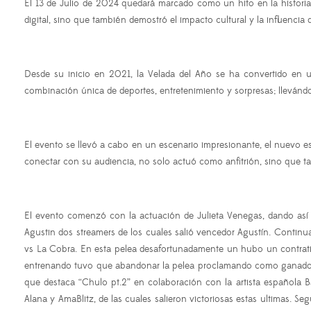
El 13 de Julio de 2024 quedará marcado como un hito en la historia
digital, sino que también demostró el impacto cultural y la influenci
Desde su inicio en 2021, la Velada del Año se ha convertido en 
combinación única de deportes, entretenimiento y sorpresas; llevánd
El evento se llevó a cabo en un escenario impresionante, el nuevo e
conectar con su audiencia, no solo actuó como anfitrión, sino que 
El evento comenzó con la actuación de Julieta Venegas, dando así 
Agustin dos streamers de los cuales salió vencedor Agustín. Continu
vs La Cobra. En esta pelea desafortunadamente un hubo un contratie
entrenando tuvo que abandonar la pelea proclamando como ganador a
que destaca “Chulo pt.2” en colaboración con la artista española Ba
Alana y AmaBlitz, de las cuales salieron victoriosas estas ultimas. S