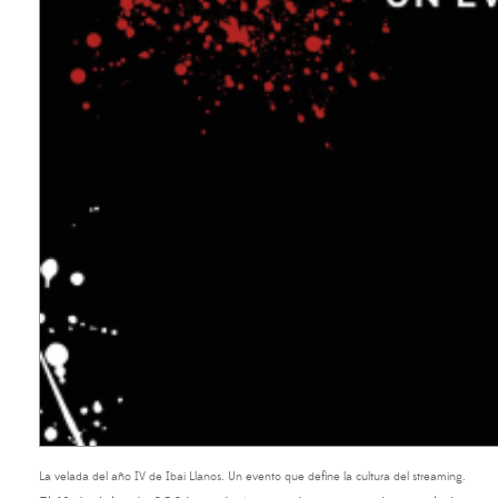
La velada del año IV de Ibai Llanos. Un evento que define la cultura del streaming.