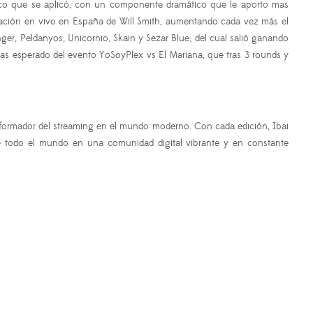
asco que se aplicó, con un componente dramático que le aporto mas
tuación en vivo en España de Will Smith, aumentando cada vez más el
nger, Peldanyos, Unicornio, Skain y Sezar Blue; del cual salió ganando
o mas esperado del evento YoSoyPlex vs El Mariana, que tras 3 rounds y
nsformador del streaming en el mundo moderno. Con cada edición, Ibai
e todo el mundo en una comunidad digital vibrante y en constante