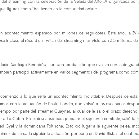
 del streaming con la celebración de la Velada del Año IV organizada por 
a que figuras como Ibai tienen en la comunidad online.
un acontecimiento esperado por millones de seguidores. Este año, la IV
ose incluso el récord en Twitch del streaming mas visto con 3,5 millones d
stadio Santiago Bernabéu, con una producción que rivaliza con la de grande
también participó activamente en varios segmentos del programa como come
comienzo a lo que sería un acontecimiento inolvidable. Después de esta
amos con la actuación de Paulo Londra, que volvió a los escenarios después
mpo por parte del streamer Guaynar, al cual de le salió el brazo derecho
 La Cobra. En el descanso para preparar el siguiente combate, salió la f
d Gyal y la dominicana Tokischa. Esto dio lugar a la siguiente pelea, in
eguimos de cerca la siguiente actuación por parte de David Bisbal, el cual p