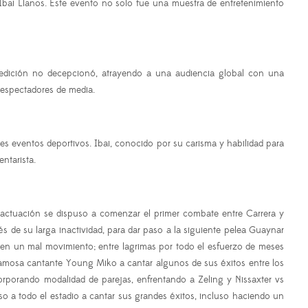
Ibai Llanos. Este evento no solo fue una muestra de entretenimiento
 edición no decepcionó, atrayendo a una audiencia global con una
e espectadores de media.
s eventos deportivos. Ibai, conocido por su carisma y habilidad para
ntarista.
 actuación se dispuso a comenzar el primer combate entre Carrera y
 de su larga inactividad, para dar paso a la siguiente pelea Guaynar
 en un mal movimiento; entre lagrimas por todo el esfuerzo de meses
amosa cantante Young Miko a cantar algunos de sus éxitos entre los
corporando modalidad de parejas, enfrentando a Zeling y Nissaxter vs
uso a todo el estadio a cantar sus grandes éxitos, incluso haciendo un