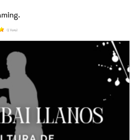
aming.
(1 Voto)