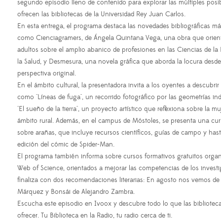
segundo episodio lleno de contenido para explorar las múltiples posi
ofrecen las bibliotecas de la Universidad Rey Juan Carlos.
En esta entrega, el programa destaca las novedades bibliográficas má
como Cienciagramers, de Ángela Quintana Vega, una obra que orien
adultos sobre el amplio abanico de profesiones en las Ciencias de la
la Salud, y Desmesura, una novela gráfica que aborda la locura desd
perspectiva original.
En el ámbito cultural, la presentadora invita a los oyentes a descubri
como "Líneas de fuga", un recorrido fotográfico por las geometrías ind
"El sueño de la tierra", un proyecto artístico que reflexiona sobre la mu
ámbito rural. Además, en el campus de Móstoles, se presenta una cu
sobre arañas, que incluye recursos científicos, guías de campo y has
edición del cómic de Spider-Man.
El programa también informa sobre cursos formativos gratuitos orga
Web of Science, orientados a mejorar las competencias de los investi
finaliza con dos recomendaciones literarias: En agosto nos vemos de 
Márquez y Bonsái de Alejandro Zambra.
Escucha este episodio en Ivoox y descubre todo lo que las bibliotec
ofrecer. Tu Biblioteca en la Radio, tu radio cerca de ti.