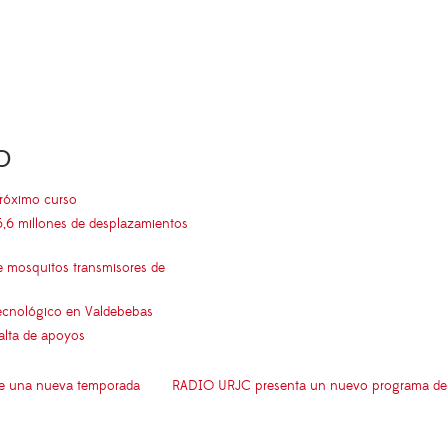
O
próximo curso
5,6 millones de desplazamientos
e mosquitos transmisores de
 tecnológico en Valdebebas
falta de apoyos
 de una nueva temporada
RADIO URJC presenta un nuevo programa de 