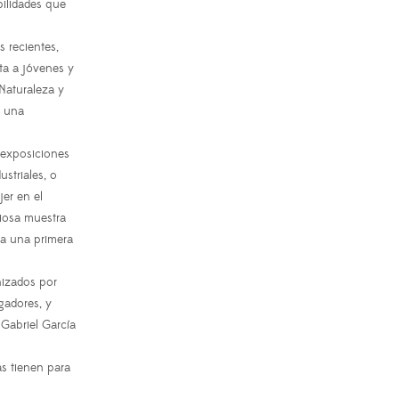
bilidades que
s recientes,
ta a jóvenes y
 Naturaleza y
e una
r exposiciones
ustriales, o
jer en el
riosa muestra
ta una primera
nizados por
gadores, y
Gabriel García
as tienen para