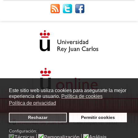
Este sitio web utiliza cookies para asegurarte la mejor
experiencia de usuario.
Política de cookies
Política de privacidad
Rechazar
Permitir cookies
©
Universidad Rey Juan Carlos
- Calle Tulipán s/n. 28933
Móstoles. Madrid
Configuración:
Técnicas
Personalización
Análisis
radio.fuenlabrada1@urjc.es
|
Protección de datos
|