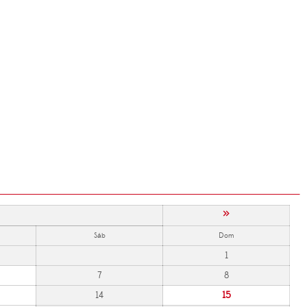
»
Sáb
Dom
1
7
8
14
15