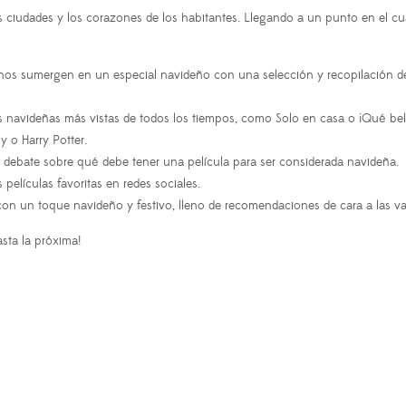
las ciudades y los corazones de los habitantes. Llegando a un punto en el cua
os sumergen en un especial navideño con una selección y recopilación de l
s navideñas más vistas de todos los tiempos, como Solo en casa o ¡Qué be
y o Harry Potter.
un debate sobre qué debe tener una película para ser considerada navideña.
películas favoritas en redes sociales.
n un toque navideño y festivo, lleno de recomendaciones de cara a las v
asta la próxima!