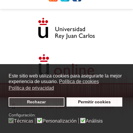
Este sitio web utiliza cookies para asegurarte la mejor
experiencia de usuario.
Política de cookies
Política de privacidad
Rechazar
Permitir cookies
©
Universidad Rey Juan Carlos
- Calle Tulipán s/n. 28933
Móstoles. Madrid
Configuración:
Técnicas
Personalización
Análisis
radio.fuenlabrada1@urjc.es
|
Protección de datos
|