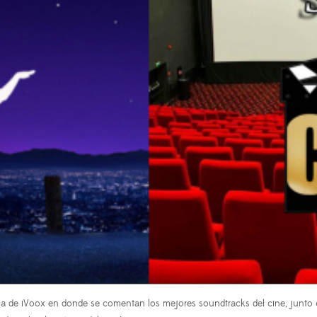
 de iVoox en donde se comentan los mejores soundtracks del cine, junto c