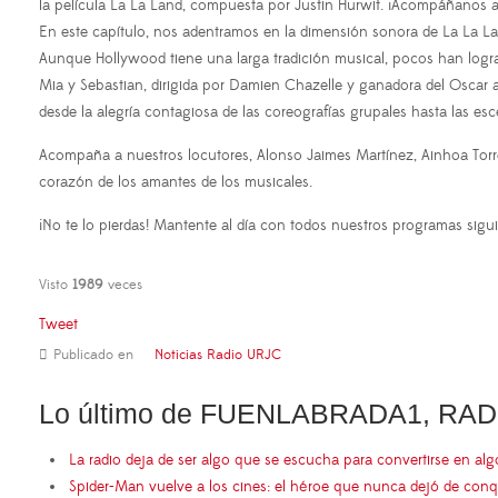
la película La La Land, compuesta por Justin Hurwit. ¡Acompáñanos a 
En este capítulo, nos adentramos en la dimensión sonora de La La La
Aunque Hollywood tiene una larga tradición musical, pocos han logra
Mia y Sebastian, dirigida por Damien Chazelle y ganadora del Oscar 
desde la alegría contagiosa de las coreografías grupales hasta las es
Acompaña a nuestros locutores, Alonso Jaimes Martínez, Ainhoa Torre
corazón de los amantes de los musicales.
¡No te lo pierdas! Mantente al día con todos nuestros programas sigu
Visto
1989
veces
Tweet
Publicado en
Noticias Radio URJC
Lo último de FUENLABRADA1, RAD
La radio deja de ser algo que se escucha para convertirse en al
Spider-Man vuelve a los cines: el héroe que nunca dejó de conq