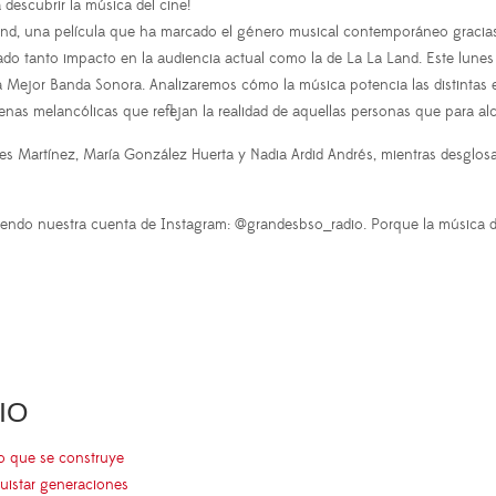
descubrir la música del cine!
nd, una película que ha marcado el género musical contemporáneo gracias 
do tanto impacto en la audiencia actual como la de La La Land. Este lunes 
a Mejor Banda Sonora. Analizaremos cómo la música potencia las distintas e
cenas melancólicas que reflejan la realidad de aquellas personas que para a
s Martínez, María González Huerta y Nadia Ardid Andrés, mientras desglosa
iendo nuestra cuenta de Instagram: @grandesbso_radio. Porque la música de
IO
go que se construye
uistar generaciones