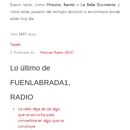
fueron tanto, como
Pinocho
,
Bambi
o
La Bella Durmiente
, y
cómo estas pasaron del rechazo absoluto a encontrarse donde
están hoy día.
Visto
1437
veces
Tweet
Publicado en
Noticias Radio URJC
Lo último de
FUENLABRADA1,
RADIO
La radio deja de ser algo
que se escucha para
convertirse en algo que se
construye