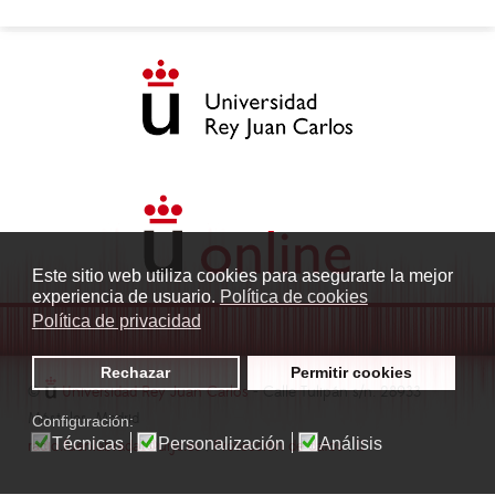
Este sitio web utiliza cookies para asegurarte la mejor
experiencia de usuario.
Política de cookies
Política de privacidad
Rechazar
Permitir cookies
©
Universidad Rey Juan Carlos
- Calle Tulipán s/n. 28933
Móstoles. Madrid
Configuración:
Técnicas
Personalización
Análisis
radio.fuenlabrada1@urjc.es
|
Protección de datos
|