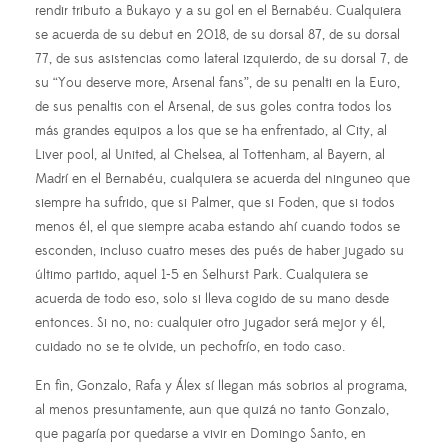
rendir tributo a Bukayo y a su gol en el Bernabéu. Cualquiera
se acuerda de su debut en 2018, de su dorsal 87, de su dorsal
77, de sus asistencias como lateral izquierdo, de su dorsal 7, de
su “You deserve more, Arsenal fans”, de su penalti en la Euro,
de sus penaltis con el Arsenal, de sus goles contra todos los
más grandes equipos a los que se ha enfrentado, al City, al
Liver pool, al United, al Chelsea, al Tottenham, al Bayern, al
Madrí en el Bernabéu, cualquiera se acuerda del ninguneo que
siempre ha sufrido, que si Palmer, que si Foden, que si todos
menos él, el que siempre acaba estando ahí cuando todos se
esconden, incluso cuatro meses des pués de haber jugado su
último partido, aquel 1-5 en Selhurst Park. Cualquiera se
acuerda de todo eso, solo si lleva cogido de su mano desde
entonces. Si no, no: cualquier otro jugador será mejor y él,
cuidado no se te olvide, un pechofrío, en todo caso.
En fin, Gonzalo, Rafa y Álex sí llegan más sobrios al programa,
al menos presuntamente, aun que quizá no tanto Gonzalo,
que pagaría por quedarse a vivir en Domingo Santo, en