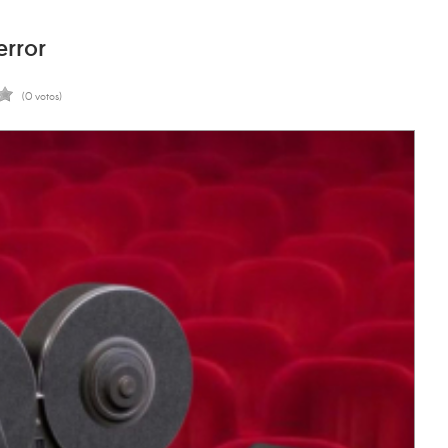
rror
(0 votos)