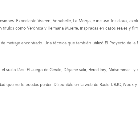
sesiones: Expediente Warren, Annabelle, La Monja, e incluso Insidious, ex
 títulos como Verónica y Hermana Muerte, inspiradas en casos reales y fi
 de metraje encontrado. Una técnica que también utilizó El Proyecto de la B
l susto fácil: El Juego de Gerald, Déjame salir, Hereditary, Midsommar…
idad que no te puedes perder. Disponible en la web de Radio URJC, iVoox y 