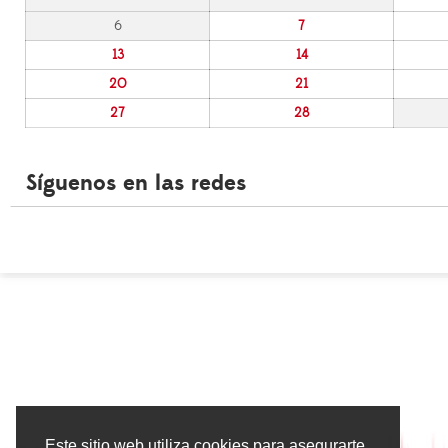
6
7
13
14
20
21
27
28
Síguenos en las redes
Este sitio web utiliza cookies para asegurarte