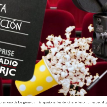
 en uno de los géneros más apasionantes del cine: el terror. Un especial q