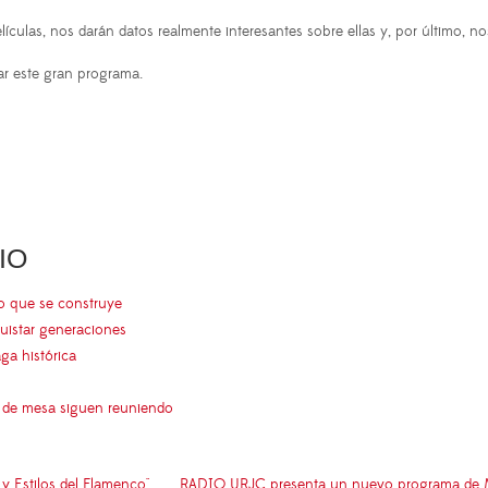
ículas, nos darán datos realmente interesantes sobre ellas y, por último, n
ar este gran programa.
IO
go que se construye
uistar generaciones
aga histórica
s de mesa siguen reuniendo
 y Estilos del Flamenco"
RADIO URJC presenta un nuevo programa de Mu