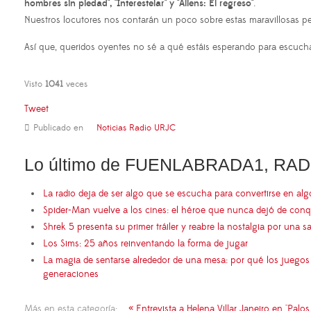
hombres sin piedad", "Interestelar" y "Aliens: El regreso"
.
Nuestros locutores nos contarán un poco sobre estas maravillosas pel
Así que, queridos oyentes no sé a qué estáis esperando para escuch
Visto
1041
veces
Tweet
Publicado en
Noticias Radio URJC
Lo último de FUENLABRADA1, RAD
La radio deja de ser algo que se escucha para convertirse en al
Spider-Man vuelve a los cines: el héroe que nunca dejó de conq
Shrek 5 presenta su primer tráiler y reabre la nostalgia por una s
Los Sims: 25 años reinventando la forma de jugar
La magia de sentarse alrededor de una mesa: por qué los juego
generaciones
Más en esta categoría:
« Entrevista a Helena Villar Janeiro en "Palos