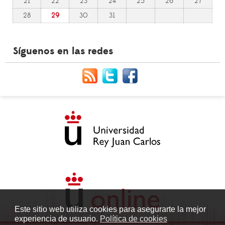
21
22
23
24
25
26
27
28
29
30
31
Síguenos en las redes
Este sitio web utiliza cookies para asegurarte la mejor
experiencia de usuario.
Política de cookies