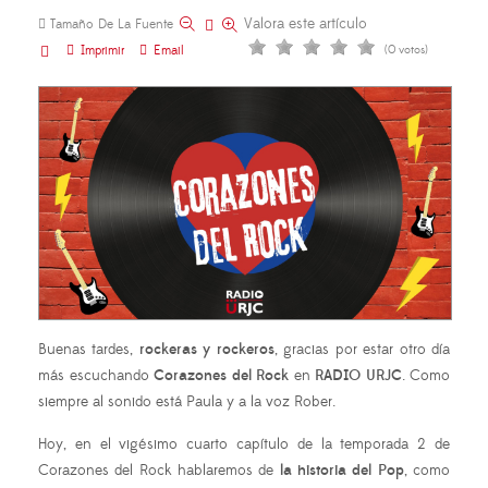
Valora este artículo
Tamaño De La Fuente
Imprimir
Email
(0 votos)
Buenas tardes,
rockeras y rockeros
, gracias por estar otro día
más escuchando
Corazones del Rock
en
RADIO URJC
. Como
siempre al sonido está Paula y a la voz Rober.
Hoy, en el vigésimo cuarto capítulo de la temporada 2 de
Corazones del Rock hablaremos de
la historia del Pop
, como