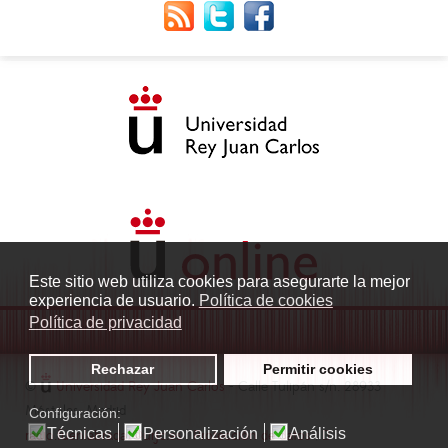
Este sitio web utiliza cookies para asegurarte la mejor
experiencia de usuario.
Política de cookies
Política de privacidad
Rechazar
Permitir cookies
©
Universidad Rey Juan Carlos
- Calle Tulipán s/n. 28933
Móstoles. Madrid
Configuración:
Técnicas
Personalización
Análisis
radio.fuenlabrada1@urjc.es
|
Protección de datos
|