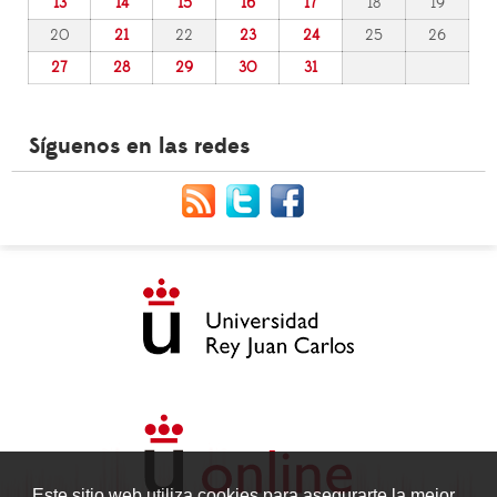
13
14
15
16
17
18
19
20
21
22
23
24
25
26
27
28
29
30
31
Síguenos en las redes
Este sitio web utiliza cookies para asegurarte la mejor