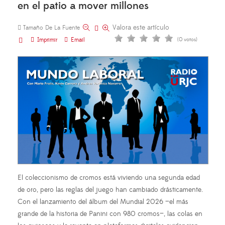
en el patio a mover millones
Valora este artículo
Tamaño De La Fuente
Imprimir
Email
(0 votos)
El coleccionismo de cromos está viviendo una segunda edad
de oro, pero las reglas del juego han cambiado drásticamente.
Con el lanzamiento del álbum del Mundial 2026 —el más
grande de la historia de Panini con 980 cromos—, las colas en