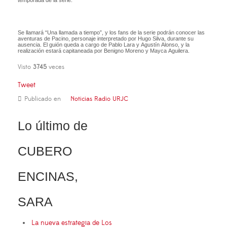
temporada de la serie.
Se llamará “Una llamada a tiempo”, y los fans de la serie podrán conocer las
aventuras de Pacino, personaje interpretado por Hugo Silva, durante su
ausencia. El guión queda a cargo de Pablo Lara y Agustín Alonso, y la
realización estará capitaneada por Benigno Moreno y Mayca Aguilera.
Visto
3745
veces
Tweet
Publicado en
Noticias Radio URJC
Lo último de
CUBERO
ENCINAS,
SARA
La nueva estrategia de Los