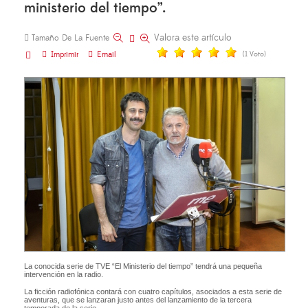
ministerio del tiempo”.
Valora este artículo
Tamaño De La Fuente
Imprimir
Email
(1 Voto)
La conocida serie de TVE “El Ministerio del tiempo” tendrá una pequeña
intervención en la radio.
La ficción radiofónica contará con cuatro capítulos, asociados a esta serie de
aventuras, que se lanzaran justo antes del lanzamiento de la tercera