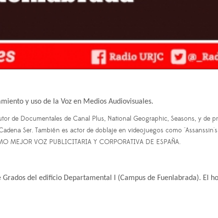
miento y uso de la Voz en Medios Audiovisuales.
ocutor de Documentales de Canal Plus, National Geographic, Seasons, y de p
Cadena Ser. También es actor de doblaje en videojuegos como "Assanssin's Cr
COMO MEJOR VOZ PUBLICITARIA Y CORPORATIVA DE ESPAÑA.
de Grados del edificio Departamental I (Campus de Fuenlabrada). El h