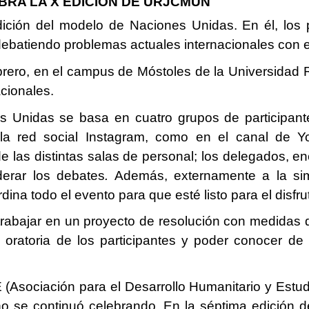
BRA LA X EDICIÓN DE URJCMUN
ión del modelo de Naciones Unidas. En él, los pa
debatiendo problemas actuales internacionales con el
febrero, en el campus de Móstoles de la Universidad
acionales.
 Unidas se basa en cuatro grupos de participante
n la red social Instagram, como en el canal de Y
e las distintas salas de personal; los delegados, e
erar los debates
.
Además, externamente a la s
ina todo el evento para que esté listo para el disfru
 trabajar en un proyecto de resolución con medidas 
 oratoria de los participantes y poder conocer de
ociación para el Desarrollo Humanitario y Estudian
o se continuó celebrando. En la séptima edición 