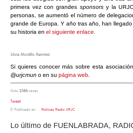
primera vez con grandes
sponsors
y la URJC
personas, se aumentó el número de delegacion
grande de Europa. Y año tras año, han llegado
su historia en
el siguiente enlace.
Silvia Mordillo Ramírez
Si quieres conocer más sobre esta asociación
@urjcmun
o en su
página web
.
Visto
2386
veces
Tweet
Publicado en
Noticias Radio URJC
Lo último de FUENLABRADA, RADI