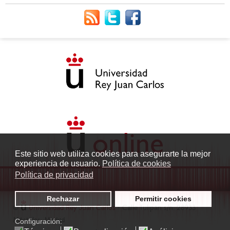
Este sitio web utiliza cookies para asegurarte la mejor
experiencia de usuario.
Política de cookies
Política de privacidad
Rechazar
Permitir cookies
©
Universidad Rey Juan Carlos
- Calle Tulipán s/n. 28933
Móstoles. Madrid
Configuración: