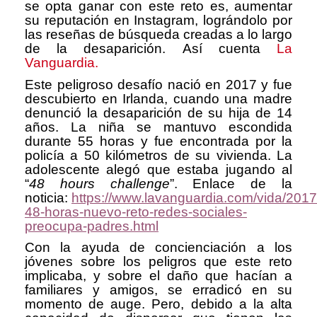
se opta ganar con este reto es, aumentar
su reputación en Instagram, lográndolo por
las reseñas de búsqueda creadas a lo largo
de la desaparición.
Así cuenta
La
Vanguardia.
Este peligroso desafío nació en 2017 y fue
descubierto en Irlanda, cuando una madre
denunció la desaparición de su hija de 14
años. La niña se mantuvo escondida
durante 55 horas y fue encontrada por la
policía a 50 kilómetros de su vivienda. La
adolescente alegó que estaba jugando al
“
48 hours challenge
”. Enlace de la
noticia:
https://www.lavanguardia.com/vida/20
48-horas-nuevo-reto-redes-sociales-
preocupa-padres.html
Con la ayuda de concienciación a los
jóvenes sobre los peligros que este reto
implicaba, y sobre el daño que hacían a
familiares y amigos, se erradicó en su
momento de auge. Pero, debido a la alta