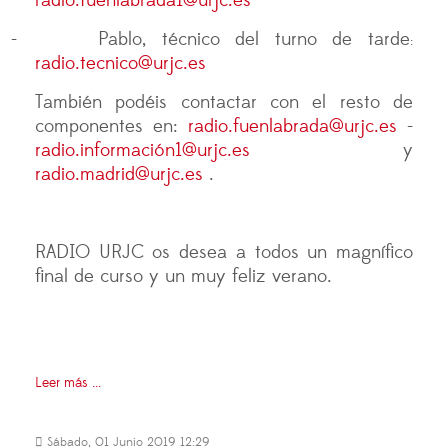
radio.fuenlabrada1@urjc.es
-
Pablo, técnico del turno de tarde
:
radio.tecnico@urjc.es
También podéis contactar con el resto de
componentes en:
radio.fuenlabrada@urjc.es
-
radio.informació
n1@urjc.es
y
radio.madrid@urjc.es
.
RADIO URJC os desea a todos un magnífico
final de curso y un muy feliz verano.
Leer más ...
Sábado, 01 Junio 2019 12:29