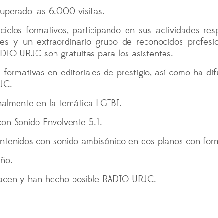
superado las 6.000 visitas.
clos formativos, participando en sus actividades resp
s y un extraordinario grupo de reconocidos profesi
ADIO URJC son gratuitas para los asistentes.
 formativas en editoriales de prestigio, así como ha di
JC.
analmente en la temática LGTBI.
con Sonido Envolvente 5.1.
 contenidos con sonido ambisónico en dos planos con f
año.
hacen y han hecho posible RADIO URJC.