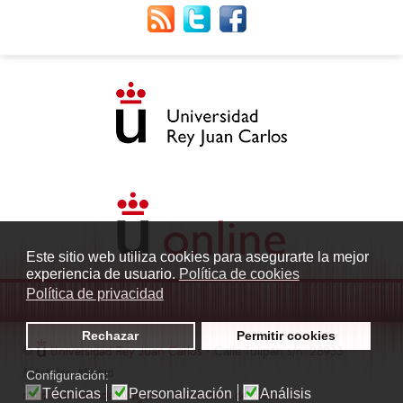
Este sitio web utiliza cookies para asegurarte la mejor
experiencia de usuario.
Política de cookies
Política de privacidad
Rechazar
Permitir cookies
©
Universidad Rey Juan Carlos
- Calle Tulipán s/n. 28933
Móstoles. Madrid
Configuración:
Técnicas
Personalización
Análisis
radio.fuenlabrada1@urjc.es
|
Protección de datos
|