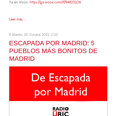
Ya en iVoox:
https://go.ivoox.com/rf/94825106
Leer más ...
Martes, 25 Octubre 2022 17:22
ESCAPADA POR MADRID: 5
PUEBLOS MÁS BONITOS DE
MADRID