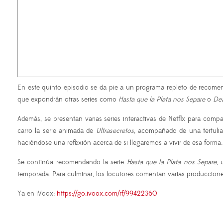
En este quinto episodio se da pie a un programa repleto de recom
que expondrán otras series como
Hasta que la Plata nos Separe
o
De
Además, se presentan varias series interactivas de Netflix para com
carro la serie animada de
Ultrasecretos
, acompañado de una tertulia.
haciéndose una reflexión acerca de si llegaremos a vivir de esa forma.
Se continúa recomendando la serie
Hasta que la Plata nos Separe
, 
temporada. Para culminar, los locutores comentan varias produccione
Ya en iVoox:
https://go.ivoox.com/rf/99422360