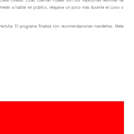
elia Oviedo. Estas cuentan cuáles son sus tradiciones favoritas de
 miedo a hablar en público, relajarse un poco más durante el curso o
rtulia. El programa finaliza con recomendaciones navideñas: Mele