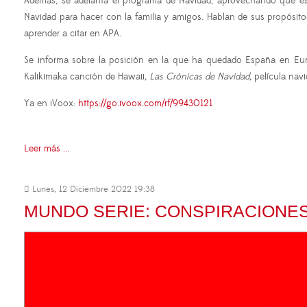
Además, se adelanta el programa de Navidad, aprovechando que está
Navidad para hacer con la familia y amigos. Hablan de sus propósito
aprender a citar en APA.
Se informa sobre la posición en la que ha quedado España en Eur
Kalikimaka canción de Hawaii
, Las Crónicas de Navidad,
película navi
Ya en iVoox:
https://go.ivoox.com/rf/99430121
Leer más ...
Lunes, 12 Diciembre 2022 19:38
MUNDO SERIE: CONSPIRACIONES