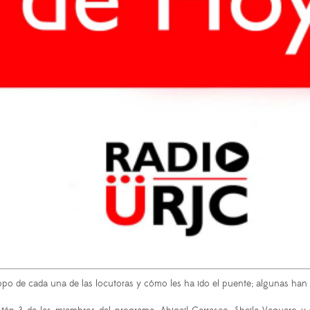
po de cada una de las locutoras y cómo les ha ido el puente; algunas han 