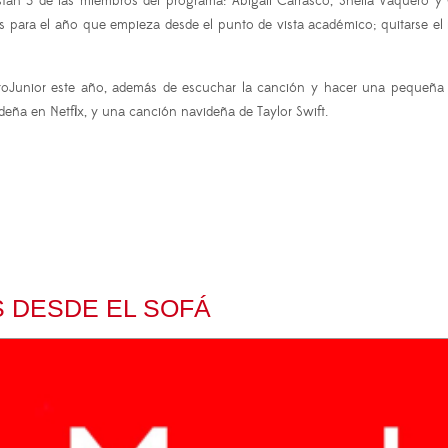
n 3 de las miembros del programa: Abigail Carrasco, Sheila Vaquero y C
s para el año que empieza desde el punto de vista académico; quitarse el
oJunior este año, además de escuchar la canción y hacer una pequeña te
deña en Netflix, y una canción navideña de Taylor Swift.
 DESDE EL SOFÁ