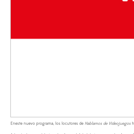
Eneste nuevo programa, los locutores de
Hablamos de Videojuegos
h