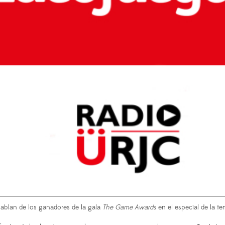
ablan de los ganadores de la gala
The Game Awards
en el especial de la t