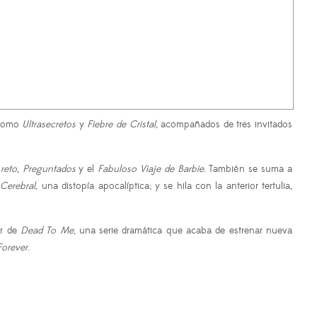
 como
Ultrasecretos
y
Fiebre de Cristal
, acompañados de tres invitados
 reto
,
Preguntados
y el
Fabuloso Viaje de Barbie
. También se suma a
 Cerebral
, una distopía apocalíptica; y se hila con la anterior tertulia,
ar de
Dead To Me
, una serie dramática que acaba de estrenar nueva
Forever
.