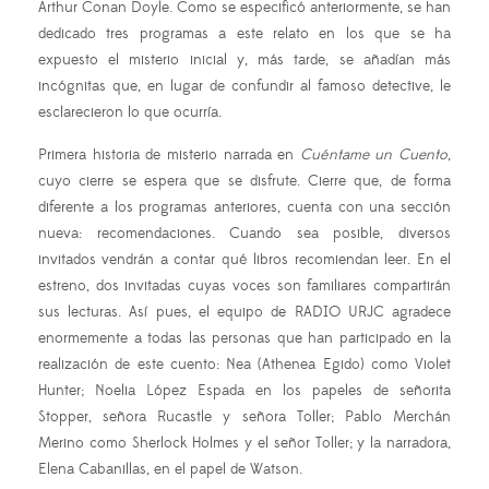
Arthur Conan Doyle. Como se especificó anteriormente, se han
dedicado tres programas a este relato en los que se ha
expuesto el misterio inicial y, más tarde, se añadían más
incógnitas que, en lugar de confundir al famoso detective, le
esclarecieron lo que ocurría.
Primera historia de misterio narrada en
Cuéntame un Cuento
,
cuyo cierre se espera que se disfrute. Cierre que, de forma
diferente a los programas anteriores, cuenta con una sección
nueva: recomendaciones. Cuando sea posible, diversos
invitados vendrán a contar qué libros recomiendan leer. En el
estreno, dos invitadas cuyas voces son familiares compartirán
sus lecturas. Así pues, el equipo de RADIO URJC agradece
enormemente a todas las personas que han participado en la
realización de este cuento:
Nea
(
Athenea Egido) como Violet
Hunter; Noelia López Espada en los papeles de señorita
Stopper, señora Rucastle y señora Toller; Pablo Merchán
Merino como Sherlock Holmes y el señor Toller; y la narradora,
Elena Cabanillas, en el papel de Watson.