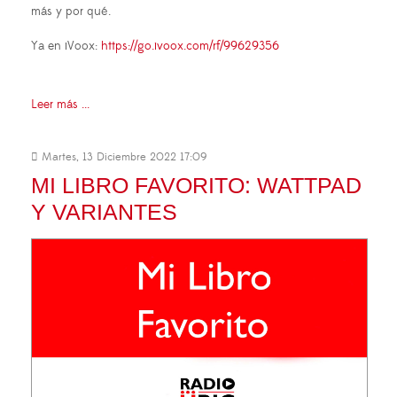
más y por qué.
Ya en iVoox:
https://go.ivoox.com/rf/99629356
Leer más ...
Martes, 13 Diciembre 2022 17:09
MI LIBRO FAVORITO: WATTPAD
Y VARIANTES