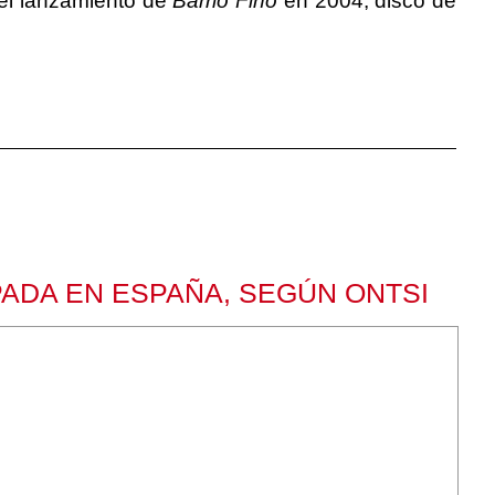
 el lanzamiento de
Barrio Fino
en 2004, disco de
PADA EN ESPAÑA, SEGÚN ONTSI