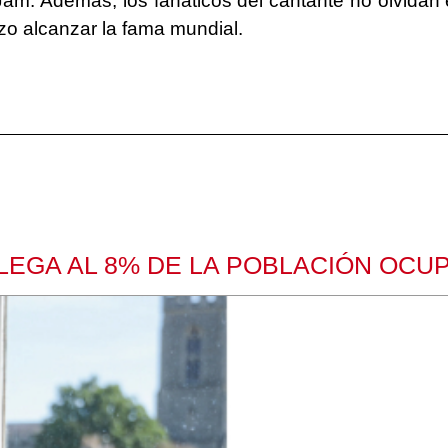
am. Además, los fanáticos del cantante no olvidan
izo alcanzar la fama mundial.
LEGA AL 8% DE LA POBLACIÓN OCU