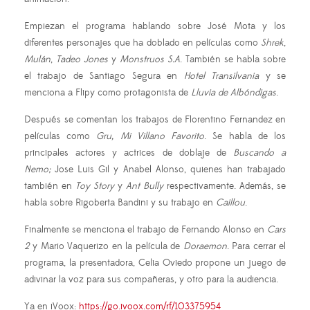
Empiezan el programa hablando sobre José Mota y los
diferentes personajes que ha doblado en películas como
Shrek
,
Mulán
,
Tadeo Jones
y
Monstruos S.A
. También se habla sobre
el trabajo de Santiago Segura en
Hotel Transilvania
y se
menciona a Flipy como protagonista de
Lluvia de Albóndigas
.
Después se comentan los trabajos de Florentino Fernandez en
películas como
Gru, Mi Villano Favorito
. Se habla de los
principales actores y actrices de doblaje de
Buscando a
Nemo;
Jose Luis Gil y Anabel Alonso, quienes han trabajado
también en
Toy Story
y
Ant Bully
respectivamente. Además, se
habla sobre Rigoberta Bandini y su trabajo en
Caillou
.
Finalmente se menciona el trabajo de Fernando Alonso en
Cars
2
y Mario Vaquerizo en la película de
Doraemon
. Para cerrar el
programa, la presentadora, Celia Oviedo propone un juego de
adivinar la voz para sus compañeras, y otro para la audiencia.
Ya en iVoox:
https://go.ivoox.com/rf/103375954