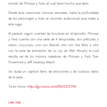
mundo de
Phineas y Ferb
, el cual tiene mucho que decir.
Desde esas canciones icónicas revisadas, hasta la profundidad
de los personajes y todo el recorrido audiovisual que rodea a
esta saga.
Al parecer, según cuentan las locutoras en el episodio,
Phineas
y Ferb
cuenta con una serie de 4 temporadas, dos películas y
varios
crossovers
, uno con Marvel, otro con Star Wars y otro
con la serie de animación de
La Ley de Milo Murphy
la cual
resulta ser de los mismos creadores de
Phineas y Ferb
, Dan
Povenmire y Jeff Swampy Marsh.
Sin duda un capítulo lleno de emociones y de curiosos datos
de la serie.
Ya en iVoox:
https://go.ivoox.com/rf/103372795
Leer más ...