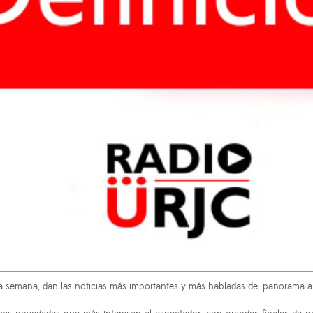
da semana, dan las noticias más importantes y más habladas del panorama a