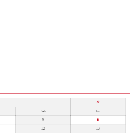
»
Sáb
Dom
5
6
12
13