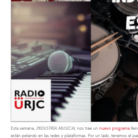
Esta semana,
INDUSTRIA MUSICAL
nos trae un
nuevo programa
llen
están petando en las redes y plataformas. Por un lado, tenemos el p