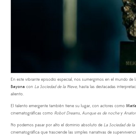
En este vibrante episodio especial, nos sumergimos en el mundo de l
Bayona
con
La Sociedad de la Nieve
, hasta las destacadas interpret
aliento.
El talento emergente también tiene su lugar, con actores como
Matía
cinematográficas como
Robot Dreams
,
Aunque es de noche
y
Anatom
No podemos pasar por alto el dominio absoluto de
La Sociedad de la
cinematográfica que trasciende las simples narrativas de supervivenc