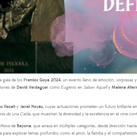
a gala de los
Premios Goya 2024
, un evento lleno de emoción, sorpresas y
aciones de
David Verdaguer
como Eugenio en
Saben Aquell
y
Malena Alteri
s Recalt
y
Janet Novás,
cuyas actuaciones prometen un futuro brillante en 
ía de una Caída
, que muestran la diversidad y la excelencia en el cine co
 Nieve
de
Bayona
, que arrasa en múltiples categorías, desde dirección hast
ia para explorar temas profundos como el amor, la familia y el compañerism