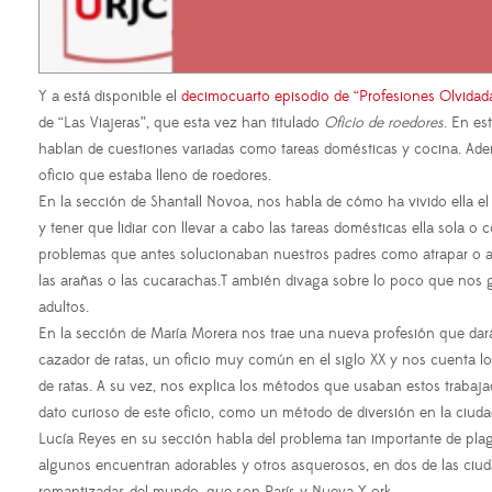
Y a está disponible el
decimocuarto episodio de “Profesiones Olvidad
de “Las Viajeras”, que esta vez han titulado
Oficio de roedores
. En es
hablan de cuestiones variadas como tareas domésticas y cocina. Ad
oficio que estaba lleno de roedores.
En la sección de Shantall Novoa, nos habla de cómo ha vivido ella el
y tener que lidiar con llevar a cabo las tareas domésticas ella sola o 
problemas que antes solucionaban nuestros padres como atrapar o 
las arañas o las cucarachas.T ambién divaga sobre lo poco que nos g
adultos.
En la sección de María Morera nos trae una nueva profesión que dará 
cazador de ratas, un oficio muy común en el siglo XX y nos cuenta lo
de ratas. A su vez, nos explica los métodos que usaban estos trabaj
dato curioso de este oficio, como un método de diversión en la ciuda
Lucía Reyes en su sección habla del problema tan importante de plag
algunos encuentran adorables y otros asquerosos, en dos de las ciu
romantizadas del mundo, que son París y Nueva Y ork.