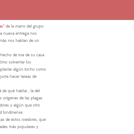
as”
de la mano del grupo
ta nueva entrega nos
emás nos hablan de un
 hecho de irse de su casa
cómo solventar los
aplastar algún bicho como
usta hacer tareas de
de qué hablar , la del
s orígenes de las plagas
adores y algún que otro
d londinense.
as de estos roedores, que
dades más populares y